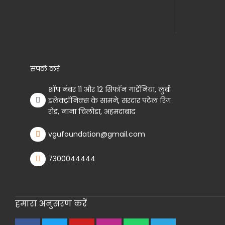
संपर्क करें
शॉप नंबर 11 और 12 सिफॉन गार्डेनिया, लुबी
इलेक्ट्रॉनिक्स के सामने, सरदार पटेल रिंग
रोड, नाना चिलोडा, अहमदाबाद
vgufoundation@gmail.com
7300044444
हमारा अनुसरण करें