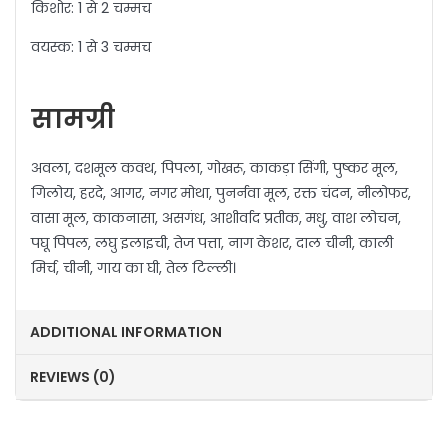
किशोर: 1 से 2 चम्मच
वयस्क: 1 से 3 चम्मच
सामग्री
अवला, दशमूल कवथ, पिपला, गोखरू, काकड़ा सिंगी, पुष्कर मूल,
गिलोय, हरदे, आगर, नगर मोथा, पुनर्नवा मूल, रक्त चंदन, नीलोफर,
वासा मूल, काकनासा, असगंध, आशीर्वाद प्रतीक, मधु, वाश लोचन,
पघू पिपल, लघु इलाइची, तेज पत्ता, नाग केशर, दाल चीनी, काली
मिर्च, चीनी, गाय का घी, तेल टिल्ली।
ADDITIONAL INFORMATION
REVIEWS (0)