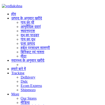
होम
उत्पाद के अनुसार खरीदे
गाय का घी
आयुर्वेदिक दवाएं
च्यवनप्राश
दूध का पाउडर
गाय का दूध
पूजा उत्पाद
हर्बल प्रसाधन सामग्री
बिस्किट एवं नाश्ता
मीठा
स्वास्थ्य के अनुसार खरीदे
हमारे बारे में
Tracking
Delhivery
Dtdc
Ecom Express
Shipmozo
More
Our Stores
मीडिया