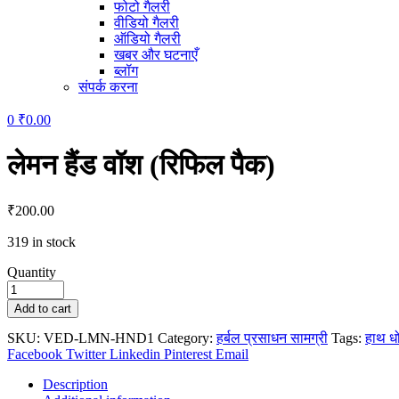
फोटो गैलरी
वीडियो गैलरी
ऑडियो गैलरी
खबर और घटनाएँ
ब्लॉग
संपर्क करना
0
₹
0.00
लेमन हैंड वॉश (रिफिल पैक)
₹
200.00
319 in stock
Quantity
लेमन
हैंड
Add to cart
वॉश
(रिफिल
SKU:
VED-LMN-HND1
Category:
हर्बल प्रसाधन सामग्री
Tags:
हाथ ध
पैक)
Facebook
Twitter
Linkedin
Pinterest
Email
quantity
Description