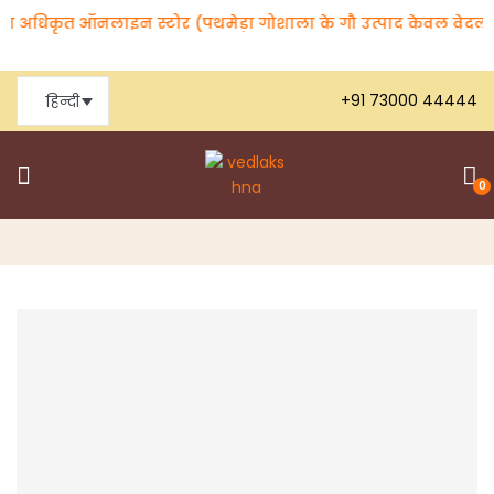
ा अधिकृत ऑनलाइन स्टोर (पथमेड़ा गोशाला के गौ उत्पाद केवल वेदलक्षणा ब
+91 73000 44444
हिन्दी
0