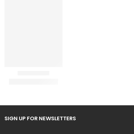
Delhivery
Dtdc
Ecom Express
Shipmozo
More
Our Stores
Media
Photos Gallery
Videos Gallery
Contact
Audio Gallery
News & Events
Blog
SIGN UP FOR NEWSLETTERS