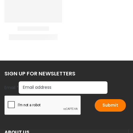
SIGN UP FOR NEWSLETTERS
E
Email
*
m
a
i
Submit
l
ABOUT US